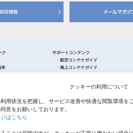
ーク
サポートコンテンツ
航空コンテナガイド
南米
海上コンテナガイド
ロッパ
書類フォーマットダウンロード
圏
単位換算ツール
クッキーの利用について
ア・オセアニア
物流関係用語集（一覧・詳細）
アジア
港・空港・都市コード
の利用状況を把握し、サービス改善や快適な閲覧環境を
スティクスセンター一覧
インコタームズ
の同意をお願いしております。
約款・掲示事項
ージはこちら
NNR PowerNET
お問い合わせ
輸送