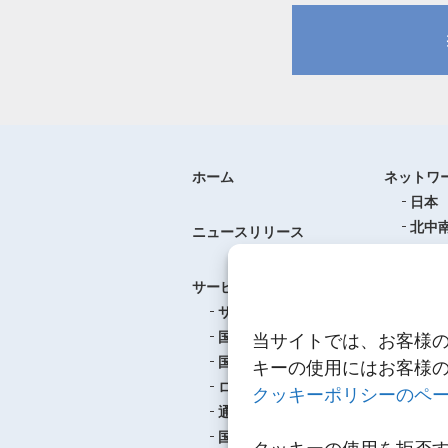
ホーム
ネットワ
日本
北中
ニュースリリース
ヨー
中華
サービス
アジ
サービスのご案内
東南
国際航空貨物輸送
当サイトでは、お客様
ロジ
国際海上貨物輸送
キーの使用にはお客様
ロジスティクス
クッキーポリシーのペ
事例紹介
通関
航空
国内輸送・梱包