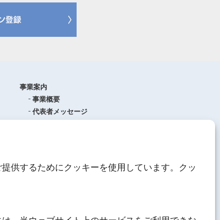
事業案内
事業概要
代表者メッセージ
沿革
品質管理
ISO9001
(品質マネジメントシステム)
ご提供するためにクッキーを使用しています。クッ
AEO制度について
中期経営計画
人材育成
にしてつグループ
サステナブル経営