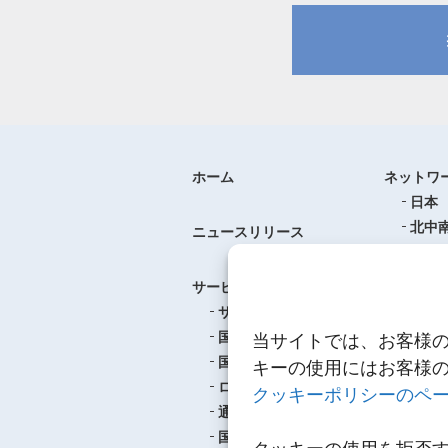
ホーム
ネットワ
日本
北中
ニュースリリース
ヨー
中華
サービス
アジ
サービスのご案内
東南
国際航空貨物輸送
当サイトでは、お客様
ロジ
国際海上貨物輸送
キーの使用にはお客様
ロジスティクス
クッキーポリシーのペ
事例紹介
通関
航空
国内輸送・梱包