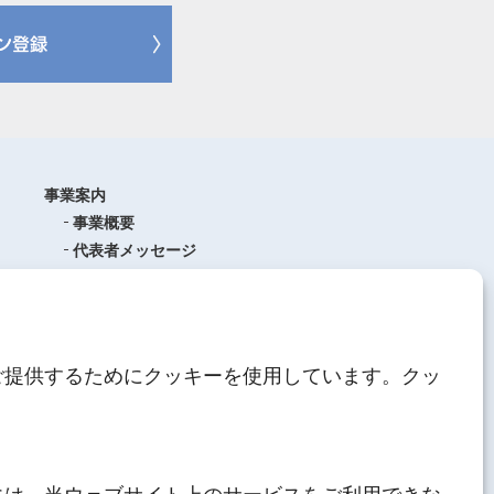
事業案内
事業概要
代表者メッセージ
沿革
品質管理
ISO9001
(品質マネジメントシステム)
ご提供するためにクッキーを使用しています。クッ
AEO制度について
中期経営計画
人材育成
にしてつグループ
サステナブル経営