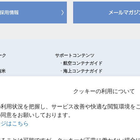
ーク
サポートコンテンツ
航空コンテナガイド
南米
海上コンテナガイド
ロッパ
書類フォーマットダウンロード
圏
単位換算ツール
クッキーの利用について
ア・オセアニア
物流関係用語集（一覧・詳細）
アジア
港・空港・都市コード
の利用状況を把握し、サービス改善や快適な閲覧環境を
スティクスセンター一覧
インコタームズ
の同意をお願いしております。
約款・掲示事項
ージはこちら
NNR PowerNET
お問い合わせ
輸送