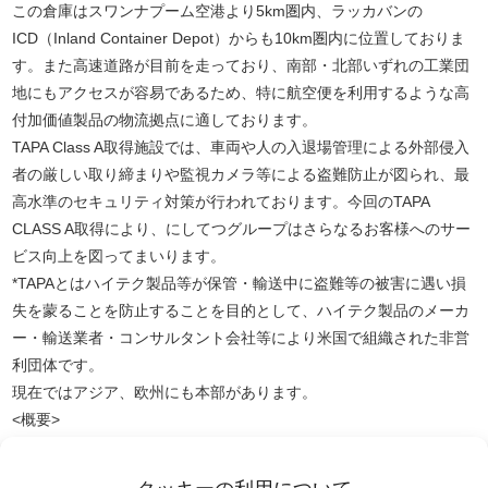
この倉庫はスワンナプーム空港より5km圏内、ラッカバンの
ICD（Inland Container Depot）からも10km圏内に位置しておりま
す。また高速道路が目前を走っており、南部・北部いずれの工業団
地にもアクセスが容易であるため、特に航空便を利用するような高
付加価値製品の物流拠点に適しております。
TAPA Class A取得施設では、車両や人の入退場管理による外部侵入
者の厳しい取り締まりや監視カメラ等による盗難防止が図られ、最
高水準のセキュリティ対策が行われております。今回のTAPA
CLASS A取得により、にしてつグループはさらなるお客様へのサー
ビス向上を図ってまいります。
*TAPAとはハイテク製品等が保管・輸送中に盗難等の被害に遇い損
失を蒙ることを防止することを目的として、ハイテク製品のメーカ
ー・輸送業者・コンサルタント会社等により米国で組織された非営
利団体です。
現在ではアジア、欧州にも本部があります。
<概要>
●倉庫面積：1,200平方メートル
●認定機関：SGS (Thailand) Limited System & Services