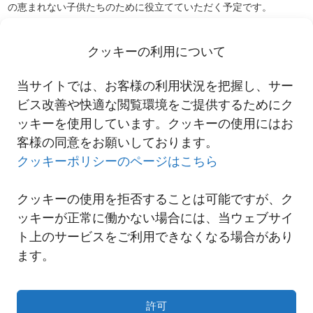
の恵まれない子供たちのために役立てていただく予定です。
これからも、にしてつタイ現地法人は、西鉄グループの持ち前の
「グローバルなネットワーク力」と「高い信用力」を強みとして地
クッキーの利用について
元のお客様へ、高品質・高付加価値なサービスを提供し、地域と共
に歩み、発展して参ります。
当サイトでは、お客様の利用状況を把握し、サー
にしてつタイ現地法人 タイ王国小児心臓病基金に寄付金を贈呈
ビス改善や快適な閲覧環境をご提供するためにク
ッキーを使用しています。クッキーの使用にはお
客様の同意をお願いしております。
一覧へ
クッキーポリシーのページはこちら
クッキーの使用を拒否することは可能ですが、ク
ッキーが正常に働かない場合には、当ウェブサイ
ト上のサービスをご利用できなくなる場合があり
ます。
許可