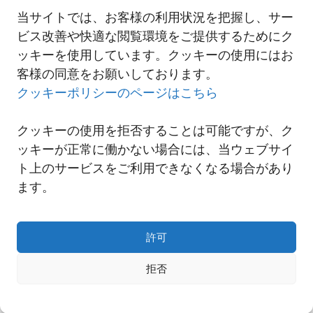
詳細は以下リンクよりご覧ください。
当サイトでは、お客様の利用状況を把握し、サー
2021-12-28 ムンバイ支店及びバンガロール支店移転のご案内
ビス改善や快適な閲覧環境をご提供するためにク
ッキーを使用しています。クッキーの使用にはお
客様の同意をお願いしております。
一覧へ
クッキーポリシーのページはこちら
クッキーの使用を拒否することは可能ですが、ク
ッキーが正常に働かない場合には、当ウェブサイ
ト上のサービスをご利用できなくなる場合があり
ます。
許可
拒否
Copyright© NNR GLOBAL LOGISTICS A Div.of Nishi-Nippon Railroad Co.,Ltd.