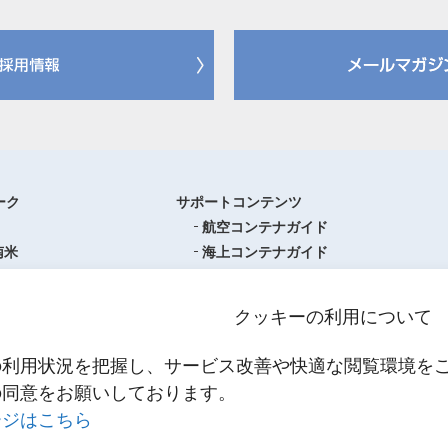
ーク
サポートコンテンツ
航空コンテナガイド
南米
海上コンテナガイド
ロッパ
書類フォーマットダウンロード
圏
単位換算ツール
クッキーの利用について
ア・オセアニア
物流関係用語集（一覧・詳細）
アジア
港・空港・都市コード
の利用状況を把握し、サービス改善や快適な閲覧環境を
スティクスセンター一覧
インコタームズ
の同意をお願いしております。
約款・掲示事項
ージはこちら
NNR PowerNET