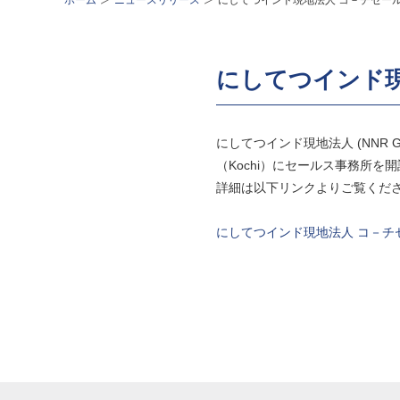
ホーム
ニュースリリース
にしてつインド現地法人 コ－チセー
にしてつインド
にしてつインド現地法人 (NNR Gl
（Kochi）にセールス事務所を
詳細は以下リンクよりご覧くだ
にしてつインド現地法人 コ－チ