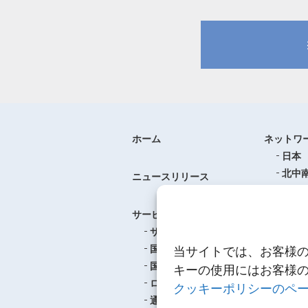
ホーム
ネットワ
日本
北中
ニュースリリース
ヨー
中華
サービス
アジ
サービスのご案内
東南
国際航空貨物輸送
当サイトでは、お客様
ロジ
国際海上貨物輸送
キーの使用にはお客様
ロジスティクス
クッキーポリシーのペ
事例紹介
通関