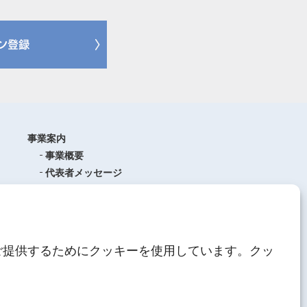
事業案内
事業概要
代表者メッセージ
沿革
品質管理
ISO9001
(品質マネジメントシステム)
ご提供するためにクッキーを使用しています。クッ
AEO制度について
中期経営計画
人材育成
にしてつグループ