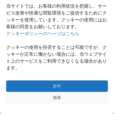
NNRインドネシア スラバヤ支店開設のご案内
当サイトでは、お客様の利用状況を把握し、サー
ビス改善や快適な閲覧環境をご提供するためにク
ッキーを使用しています。クッキーの使用にはお
一覧へ
客様の同意をお願いしております。
クッキーポリシーのページはこちら
クッキーの使用を拒否することは可能ですが、ク
ッキーが正常に働かない場合には、当ウェブサイ
ト上のサービスをご利用できなくなる場合があり
ます。
許可
拒否
Copyright© NNR GLOBAL LOGISTICS A Div.of Nishi-Nippon Railroad Co.,Ltd.