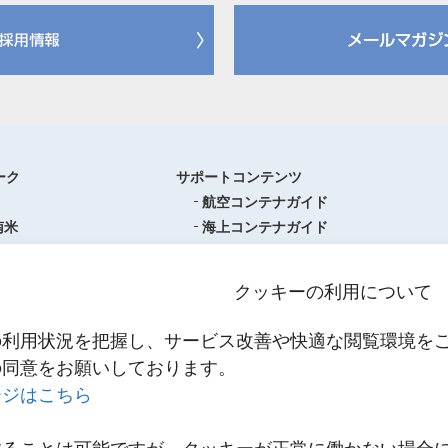
ーク
サポートコンテンツ
航空コンテナガイド
南米
海上コンテナガイド
ロッパ
書類フォーマットダウンロード
圏
単位換算ツール
クッキーの利用について
ア・オセアニア
物流関係用語集（一覧・詳細）
アジア
港・空港・都市コード
の利用状況を把握し、サービス改善や快適な閲覧環境を
スティクスセンター一覧
インコタームズ
の同意をお願いしております。
約款・掲示事項
ージはこちら
NNR PowerNET
お問い合わせ
輸送