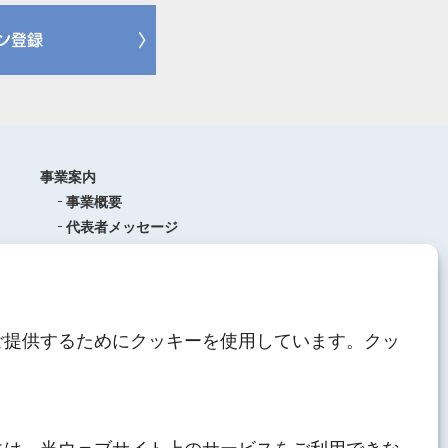
事業案内
事業概要
代表者メッセージ
沿革
品質管理
ISO9001
(品質マネジメントシステム)
ご提供するためにクッキーを使用しています。クッ
AEO制度について
中期経営計画
人材育成
にしてつグループ
サステナブル経営