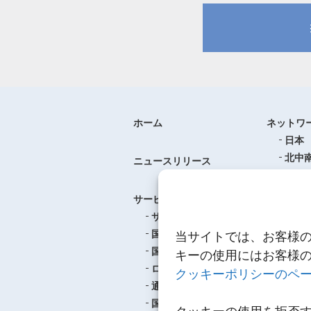
ホーム
ネットワ
日本
北中
ニュースリリース
ヨー
中華
サービス
アジ
サービスのご案内
東南
国際航空貨物輸送
当サイトでは、お客様
ロジ
国際海上貨物輸送
キーの使用にはお客様
ロジスティクス
クッキーポリシーのペ
事例紹介
通関
航空
国内輸送・梱包