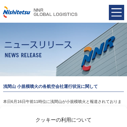
浅間山 小規模噴火の各航空会社運行状況に関して
本日6月16日午前11時位に浅間山が小規模噴火と報道されておりま
すが、今現在、運航に支障をきたしている航空会社は御座いませ
ん。
クッキーの利用について
迂回ルートが複数ある為、大きな影響は出ていない模様です。