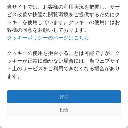
今後状況に変化がございましたら、再度、ご案内申し上げます。
当サイトでは、お客様の利用状況を把握し、サー
ビス改善や快適な閲覧環境をご提供するためにク
ッキーを使用しています。クッキーの使用にはお
一覧へ
客様の同意をお願いしております。
クッキーポリシーのページはこちら
クッキーの使用を拒否することは可能ですが、ク
ッキーが正常に働かない場合には、当ウェブサイ
ト上のサービスをご利用できなくなる場合があり
ます。
許可
拒否
Copyright© NNR GLOBAL LOGISTICS A Div.of Nishi-Nippon Railroad Co.,Ltd.