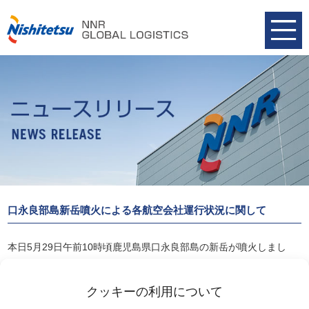
口永良部島新岳噴火による各航空会社運行状況に関して
本日5月29日午前10時頃鹿児島県口永良部島の新岳が噴火しまし
た。
各航空会社に確認しましたところ、各社共、運行に支障をきたして
クッキーの利用について
はいない模様です。今後の火山活動、噴火の状況及び時間の経過と