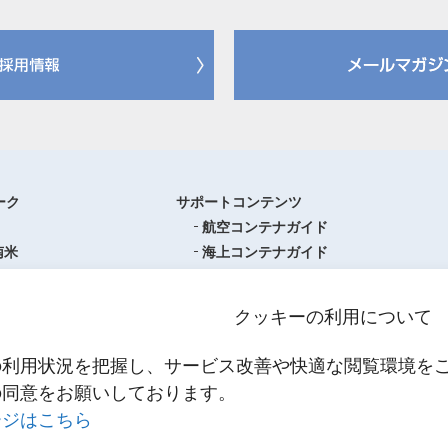
ーク
サポートコンテンツ
航空コンテナガイド
南米
海上コンテナガイド
ロッパ
書類フォーマットダウンロード
圏
単位換算ツール
クッキーの利用について
ア・オセアニア
物流関係用語集（一覧・詳細）
アジア
港・空港・都市コード
の利用状況を把握し、サービス改善や快適な閲覧環境を
スティクスセンター一覧
インコタームズ
の同意をお願いしております。
約款・掲示事項
ージはこちら
NNR PowerNET