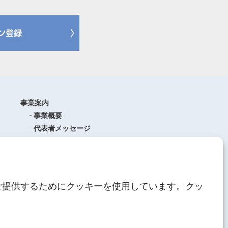
事業案内
事業概要
代表者メッセージ
沿革
品質管理
ISO9001
(品質マネジメントシステム)
ご提供するためにクッキーを使用しています。クッ
AEO制度について
中期経営計画
人材育成
にしてつグループ