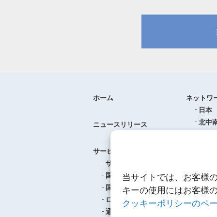
ホーム
ネットワ
日本
北中
ニュースリリース
ヨー
中華
サービス
アジ
サービスのご案内
東南
国際航空貨物輸送
当サイトでは、お客様
ロジ
国際海上貨物輸送
キーの使用にはお客様
ロジスティクス
クッキーポリシーのペ
事例紹介
通関