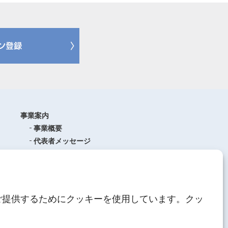
事業案内
事業概要
代表者メッセージ
沿革
品質管理
ISO9001
(品質マネジメントシステム)
ご提供するためにクッキーを使用しています。クッ
AEO制度について
中期経営計画
人材育成