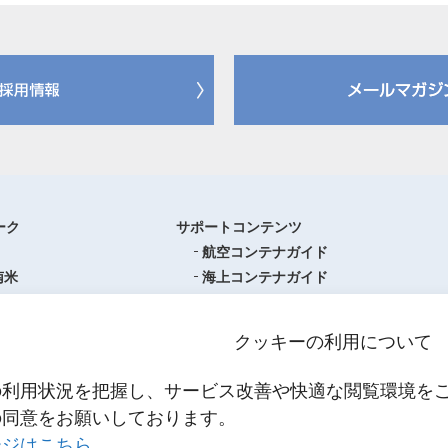
ーク
サポートコンテンツ
航空コンテナガイド
南米
海上コンテナガイド
ロッパ
書類フォーマットダウンロード
圏
単位換算ツール
クッキーの利用について
ア・オセアニア
物流関係用語集（一覧・詳細）
アジア
港・空港・都市コード
の利用状況を把握し、サービス改善や快適な閲覧環境を
スティクスセンター一覧
インコタームズ
の同意をお願いしております。
約款・掲示事項
ージはこちら