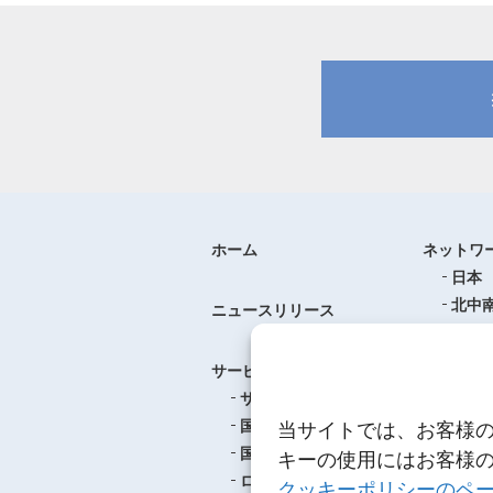
ホーム
ネットワ
日本
北中
ニュースリリース
ヨー
中華
サービス
アジ
サービスのご案内
東南
国際航空貨物輸送
当サイトでは、お客様
ロジ
国際海上貨物輸送
キーの使用にはお客様
ロジスティクス
クッキーポリシーのペ