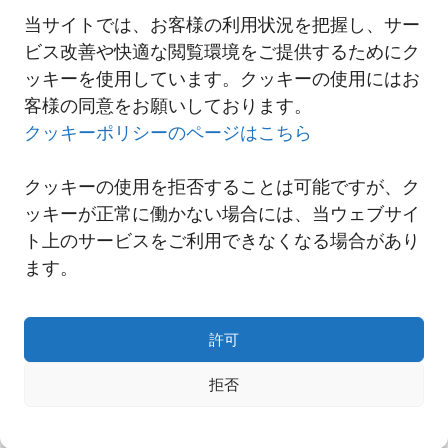
詳細は以下リンクよりご覧ください。
当サイトでは、お客様の利用状況を把握し、サー
にしてつ国際物流事業本部 海外現地法人マネジャー研修2017開催
ビス改善や快適な閲覧環境をご提供するためにク
ッキーを使用しています。クッキーの使用にはお
客様の同意をお願いしております。
一覧へ
クッキーポリシーのページはこちら
クッキーの使用を拒否することは可能ですが、ク
ッキーが正常に働かない場合には、当ウェブサイ
ト上のサービスをご利用できなくなる場合があり
ます。
許可
拒否
Copyright© NNR GLOBAL LOGISTICS A Div.of Nishi-Nippon Railroad Co.,Ltd.