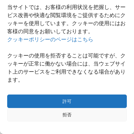
当サイトでは、お客様の利用状況を把握し、サー
ビス改善や快適な閲覧環境をご提供するためにク
一覧へ
ッキーを使用しています。クッキーの使用にはお
客様の同意をお願いしております。
クッキーポリシーのページはこちら
クッキーの使用を拒否することは可能ですが、ク
ッキーが正常に働かない場合には、当ウェブサイ
ト上のサービスをご利用できなくなる場合があり
ます。
許可
Copyright© NNR GLOBAL LOGISTICS A Div.of Nishi-Nippon Railroad Co.,Ltd.
拒否