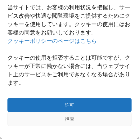
当サイトでは、お客様の利用状況を把握し、サー
ビス改善や快適な閲覧環境をご提供するためにク
一覧へ
ッキーを使用しています。クッキーの使用にはお
客様の同意をお願いしております。
クッキーポリシーのページはこちら
クッキーの使用を拒否することは可能ですが、ク
ッキーが正常に働かない場合には、当ウェブサイ
ト上のサービスをご利用できなくなる場合があり
ます。
許可
Copyright© NNR GLOBAL LOGISTICS A Div.of Nishi-Nippon Railroad Co.,Ltd.
拒否