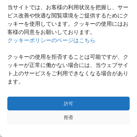
当サイトでは、お客様の利用状況を把握し、サー
ビス改善や快適な閲覧環境をご提供するためにク
一覧へ
ッキーを使用しています。クッキーの使用にはお
客様の同意をお願いしております。
クッキーポリシーのページはこちら
クッキーの使用を拒否することは可能ですが、ク
ッキーが正常に働かない場合には、当ウェブサイ
ト上のサービスをご利用できなくなる場合があり
ます。
許可
Copyright© NNR GLOBAL LOGISTICS A Div.of Nishi-Nippon Railroad Co.,Ltd.
拒否