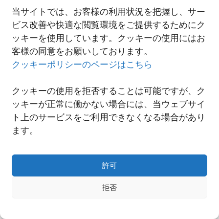
当サイトでは、お客様の利用状況を把握し、サー
ビス改善や快適な閲覧環境をご提供するためにク
一覧へ
ッキーを使用しています。クッキーの使用にはお
客様の同意をお願いしております。
クッキーポリシーのページはこちら
クッキーの使用を拒否することは可能ですが、ク
ッキーが正常に働かない場合には、当ウェブサイ
ト上のサービスをご利用できなくなる場合があり
ます。
許可
Copyright© NNR GLOBAL LOGISTICS A Div.of Nishi-Nippon Railroad Co.,Ltd.
拒否