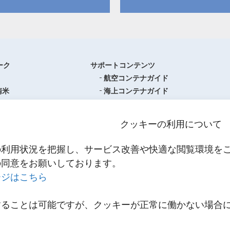
ーク
サポートコンテンツ
航空コンテナガイド
南米
海上コンテナガイド
ロッパ
書類フォーマットダウンロード
圏
単位換算ツール
クッキーの利用について
ア・オセアニア
物流関係用語集（一覧・詳細）
アジア
港・空港・都市コード
の利用状況を把握し、サービス改善や快適な閲覧環境を
スティクスセンター一覧
インコタームズ
の同意をお願いしております。
約款・掲示事項
ージはこちら
NNR PowerNET
お問い合わせ
輸送
することは可能ですが、クッキーが正常に働かない場合
メールマガジン登録
輸送
。
リンク
スティクス