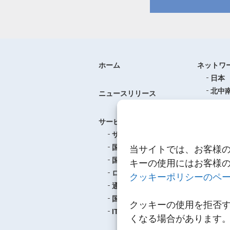
ホーム
ネットワ
日本
北中
ニュースリリース
ヨー
中華
サービス
アジ
サービスのご案内
東南
国際航空貨物輸送
当サイトでは、お客様
ロジ
国際海上貨物輸送
キーの使用にはお客様
ロジスティクス
クッキーポリシーのペ
事例紹介
通関
航空
国内輸送・梱包
クッキーの使用を拒否
海上
IT
くなる場合があります
ロジ