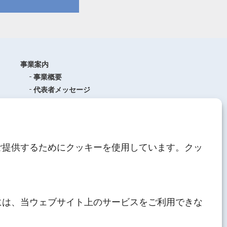
事業案内
事業概要
代表者メッセージ
沿革
品質管理
ISO9001
(品質マネジメントシステム)
ご提供するためにクッキーを使用しています。クッ
AEO制度について
中期経営計画
人材育成
にしてつグループ
サステナブル経営
には、当ウェブサイト上のサービスをご利用できな
その他