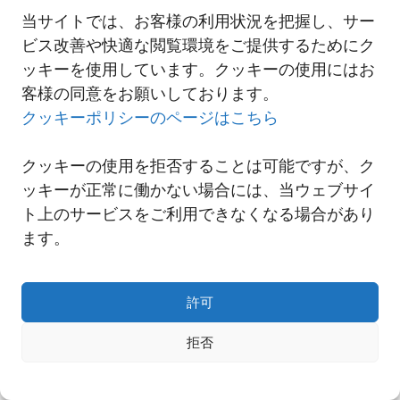
当サイトでは、お客様の利用状況を把握し、サー
ビス改善や快適な閲覧環境をご提供するためにク
一覧へ
ッキーを使用しています。クッキーの使用にはお
客様の同意をお願いしております。
クッキーポリシーのページはこちら
クッキーの使用を拒否することは可能ですが、ク
ッキーが正常に働かない場合には、当ウェブサイ
ト上のサービスをご利用できなくなる場合があり
ます。
許可
Copyright© NNR GLOBAL LOGISTICS A Div.of Nishi-Nippon Railroad Co.,Ltd.
拒否