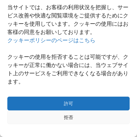
当サイトでは、お客様の利用状況を把握し、サー
ビス改善や快適な閲覧環境をご提供するためにク
一覧へ
ッキーを使用しています。クッキーの使用にはお
客様の同意をお願いしております。
クッキーポリシーのページはこちら
クッキーの使用を拒否することは可能ですが、ク
ッキーが正常に働かない場合には、当ウェブサイ
ト上のサービスをご利用できなくなる場合があり
ます。
許可
Copyright© NNR GLOBAL LOGISTICS A Div.of Nishi-Nippon Railroad Co.,Ltd.
拒否