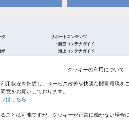
ーク
サポートコンテンツ
航空コンテナガイド
南米
海上コンテナガイド
ロッパ
書類フォーマットダウンロード
圏
単位換算ツール
クッキーの利用について
ア・オセアニア
物流関係用語集（一覧・詳細）
アジア
港・空港・都市コード
の利用状況を把握し、サービス改善や快適な閲覧環境を
スティクスセンター一覧
インコタームズ
の同意をお願いしております。
約款・掲示事項
ージはこちら
NNR PowerNET
お問い合わせ
輸送
することは可能ですが、クッキーが正常に働かない場合
メールマガジン登録
輸送
。
リンク
スティクス