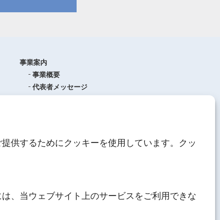
事業案内
事業概要
代表者メッセージ
沿革
品質管理
ISO9001
(品質マネジメントシステム)
ご提供するためにクッキーを使用しています。クッ
AEO制度について
中期経営計画
人材育成
にしてつグループ
サステナブル経営
には、当ウェブサイト上のサービスをご利用できな
その他