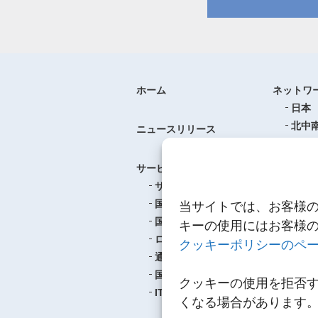
ホーム
ネットワ
日本
北中
ニュースリリース
ヨー
中華
サービス
アジ
サービスのご案内
東南
国際航空貨物輸送
当サイトでは、お客様
ロジ
国際海上貨物輸送
キーの使用にはお客様
ロジスティクス
クッキーポリシーのペ
事例紹介
通関
航空
国内輸送・梱包
クッキーの使用を拒否
海上
IT
くなる場合があります
ロジ