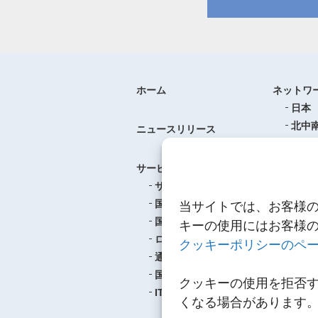
ホーム
ネットワ
日本
北中
ニュースリリース
ヨー
中華
サービス
アジ
サービスのご案内
東南
国際航空貨物輸送
当サイトでは、お客様
ロジ
国際海上貨物輸送
キーの使用にはお客様
ロジスティクス
クッキーポリシーのペ
事例紹介
通関
航空
国内輸送・梱包
クッキーの使用を拒否
海上
IT
くなる場合があります
ロジ