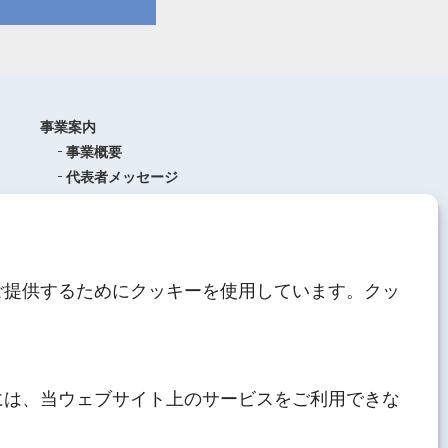
事業案内
事業概要
代表者メッセージ
沿革
品質管理
ISO9001
(品質マネジメントシステム)
ご提供するためにクッキーを使用しています。クッ
AEO制度について
中期経営計画
人材育成
にしてつグループ
サステナブル経営
には、当ウェブサイト上のサービスをご利用できな
その他