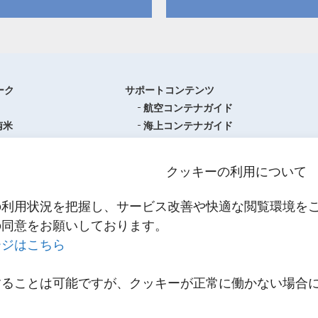
ーク
サポートコンテンツ
航空コンテナガイド
南米
海上コンテナガイド
ロッパ
書類フォーマットダウンロード
圏
単位換算ツール
クッキーの利用について
ア・オセアニア
物流関係用語集（一覧・詳細）
アジア
港・空港・都市コード
の利用状況を把握し、サービス改善や快適な閲覧環境を
スティクスセンター一覧
インコタームズ
の同意をお願いしております。
約款・掲示事項
ージはこちら
NNR PowerNET
お問い合わせ
輸送
することは可能ですが、クッキーが正常に働かない場合
メールマガジン登録
輸送
。
リンク
スティクス