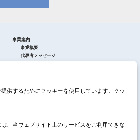
事業案内
事業概要
代表者メッセージ
沿革
品質管理
ISO9001
(品質マネジメントシステム)
ご提供するためにクッキーを使用しています。クッ
AEO制度について
中期経営計画
人材育成
にしてつグループ
サステナブル経営
には、当ウェブサイト上のサービスをご利用できな
その他