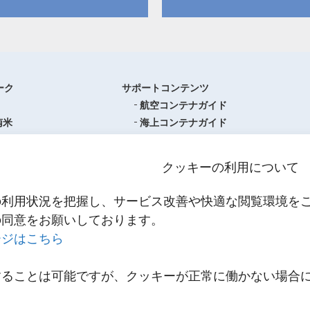
ーク
サポートコンテンツ
航空コンテナガイド
南米
海上コンテナガイド
ロッパ
書類フォーマットダウンロード
圏
単位換算ツール
クッキーの利用について
ア・オセアニア
物流関係用語集（一覧・詳細）
アジア
港・空港・都市コード
の利用状況を把握し、サービス改善や快適な閲覧環境を
スティクスセンター一覧
インコタームズ
の同意をお願いしております。
約款・掲示事項
ージはこちら
NNR PowerNET
お問い合わせ
輸送
することは可能ですが、クッキーが正常に働かない場合
メールマガジン登録
輸送
。
リンク
スティクス