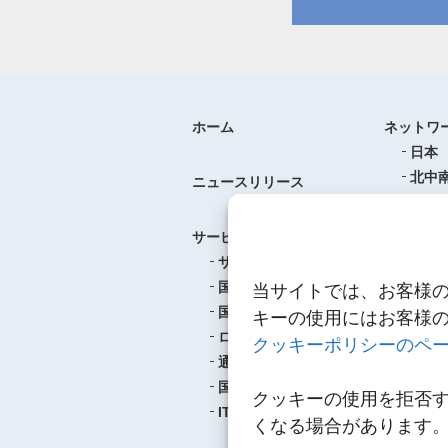
ホーム
ネットワ
日本
北中
ニュースリリース
ヨー
中華
サービス
アジ
サービスのご案内
東南
国際航空貨物輸送
当サイトでは、お客様
ロジ
国際海上貨物輸送
キーの使用にはお客様
ロジスティクス
クッキーポリシーのペ
事例紹介
通関
航空
国内輸送・梱包
クッキーの使用を拒否
海上
IT
くなる場合があります
ロジ