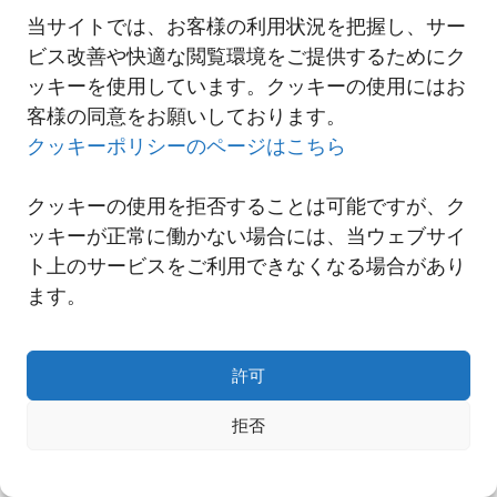
当サイトでは、お客様の利用状況を把握し、サー
ビス改善や快適な閲覧環境をご提供するためにク
一覧へ
ッキーを使用しています。クッキーの使用にはお
客様の同意をお願いしております。
クッキーポリシーのページはこちら
クッキーの使用を拒否することは可能ですが、ク
ッキーが正常に働かない場合には、当ウェブサイ
ト上のサービスをご利用できなくなる場合があり
ます。
許可
Copyright© NNR GLOBAL LOGISTICS A Div.of Nishi-Nippon Railroad Co.,Ltd.
拒否