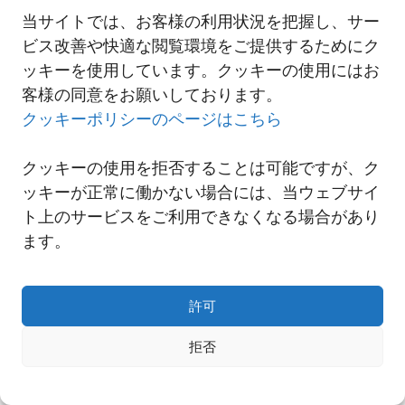
当サイトでは、お客様の利用状況を把握し、サー
ビス改善や快適な閲覧環境をご提供するためにク
一覧へ
ッキーを使用しています。クッキーの使用にはお
客様の同意をお願いしております。
クッキーポリシーのページはこちら
クッキーの使用を拒否することは可能ですが、ク
ッキーが正常に働かない場合には、当ウェブサイ
ト上のサービスをご利用できなくなる場合があり
ます。
許可
Copyright© NNR GLOBAL LOGISTICS A Div.of Nishi-Nippon Railroad Co.,Ltd.
拒否