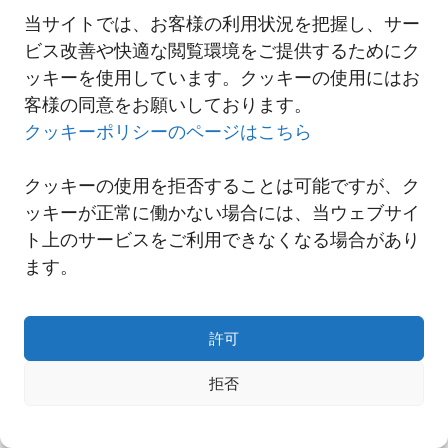
当サイトでは、お客様の利用状況を把握し、サー
ビス改善や快適な閲覧環境をご提供するためにク
一覧へ
ッキーを使用しています。クッキーの使用にはお
客様の同意をお願いしております。
クッキーポリシーのページはこちら
クッキーの使用を拒否することは可能ですが、ク
ッキーが正常に働かない場合には、当ウェブサイ
ト上のサービスをご利用できなくなる場合があり
ます。
許可
Copyright© NNR GLOBAL LOGISTICS A Div.of Nishi-Nippon Railroad Co.,Ltd.
拒否