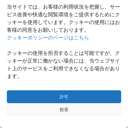
当サイトでは、お客様の利用状況を把握し、サー
ビス改善や快適な閲覧環境をご提供するためにク
一覧へ
ッキーを使用しています。クッキーの使用にはお
客様の同意をお願いしております。
クッキーポリシーのページはこちら
クッキーの使用を拒否することは可能ですが、ク
ッキーが正常に働かない場合には、当ウェブサイ
ト上のサービスをご利用できなくなる場合があり
ます。
許可
Copyright© NNR GLOBAL LOGISTICS A Div.of Nishi-Nippon Railroad Co.,Ltd.
拒否