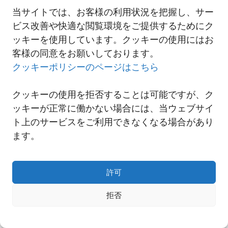
当サイトでは、お客様の利用状況を把握し、サー
ビス改善や快適な閲覧環境をご提供するためにク
一覧へ
ッキーを使用しています。クッキーの使用にはお
客様の同意をお願いしております。
クッキーポリシーのページはこちら
クッキーの使用を拒否することは可能ですが、ク
ッキーが正常に働かない場合には、当ウェブサイ
ト上のサービスをご利用できなくなる場合があり
ます。
許可
Copyright© NNR GLOBAL LOGISTICS A Div.of Nishi-Nippon Railroad Co.,Ltd.
拒否