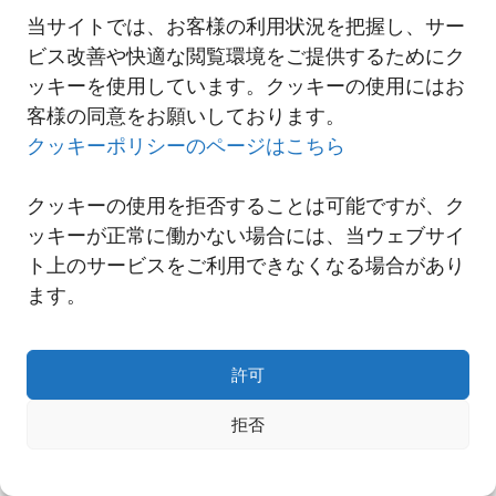
当サイトでは、お客様の利用状況を把握し、サー
ビス改善や快適な閲覧環境をご提供するためにク
一覧へ
ッキーを使用しています。クッキーの使用にはお
客様の同意をお願いしております。
クッキーポリシーのページはこちら
クッキーの使用を拒否することは可能ですが、ク
ッキーが正常に働かない場合には、当ウェブサイ
ト上のサービスをご利用できなくなる場合があり
ます。
許可
Copyright© NNR GLOBAL LOGISTICS A Div.of Nishi-Nippon Railroad Co.,Ltd.
拒否