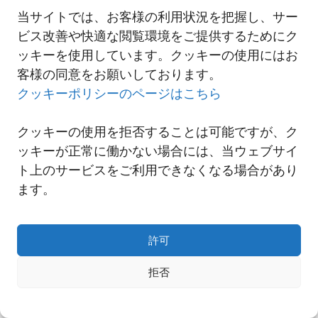
当サイトでは、お客様の利用状況を把握し、サー
ビス改善や快適な閲覧環境をご提供するためにク
一覧へ
ッキーを使用しています。クッキーの使用にはお
客様の同意をお願いしております。
クッキーポリシーのページはこちら
クッキーの使用を拒否することは可能ですが、ク
ッキーが正常に働かない場合には、当ウェブサイ
ト上のサービスをご利用できなくなる場合があり
ます。
許可
Copyright© NNR GLOBAL LOGISTICS A Div.of Nishi-Nippon Railroad Co.,Ltd.
拒否