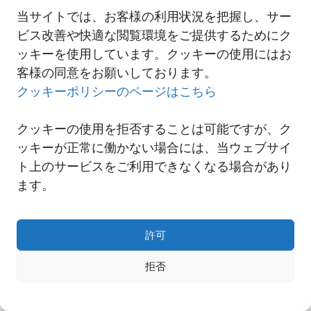
当サイトでは、お客様の利用状況を把握し、サー
ビス改善や快適な閲覧環境をご提供するためにク
一覧へ
ッキーを使用しています。クッキーの使用にはお
客様の同意をお願いしております。
クッキーポリシーのページはこちら
クッキーの使用を拒否することは可能ですが、ク
ッキーが正常に働かない場合には、当ウェブサイ
ト上のサービスをご利用できなくなる場合があり
ます。
許可
Copyright© NNR GLOBAL LOGISTICS A Div.of Nishi-Nippon Railroad Co.,Ltd.
拒否