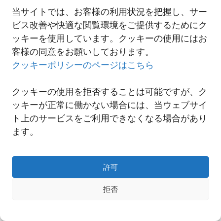
当サイトでは、お客様の利用状況を把握し、サー
ビス改善や快適な閲覧環境をご提供するためにク
一覧へ
ッキーを使用しています。クッキーの使用にはお
客様の同意をお願いしております。
クッキーポリシーのページはこちら
クッキーの使用を拒否することは可能ですが、ク
ッキーが正常に働かない場合には、当ウェブサイ
ト上のサービスをご利用できなくなる場合があり
ます。
許可
Copyright© NNR GLOBAL LOGISTICS A Div.of Nishi-Nippon Railroad Co.,Ltd.
拒否