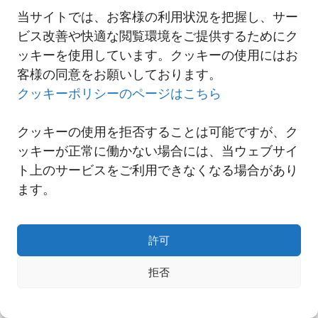
当サイトでは、お客様の利用状況を把握し、サー
ビス改善や快適な閲覧環境をご提供するためにク
一覧へ
ッキーを使用しています。クッキーの使用にはお
客様の同意をお願いしております。
クッキーポリシーのページはこちら
クッキーの使用を拒否することは可能ですが、ク
ッキーが正常に働かない場合には、当ウェブサイ
ト上のサービスをご利用できなくなる場合があり
ます。
許可
Copyright© NNR GLOBAL LOGISTICS A Div.of Nishi-Nippon Railroad Co.,Ltd.
拒否