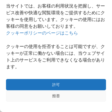
当サイトでは、お客様の利用状況を把握し、サー
ビス改善や快適な閲覧環境をご提供するためにク
一覧へ
ッキーを使用しています。クッキーの使用にはお
客様の同意をお願いしております。
クッキーポリシーのページはこちら
クッキーの使用を拒否することは可能ですが、ク
ッキーが正常に働かない場合には、当ウェブサイ
ト上のサービスをご利用できなくなる場合があり
ます。
許可
Copyright© NNR GLOBAL LOGISTICS A Div.of Nishi-Nippon Railroad Co.,Ltd.
拒否