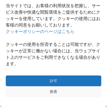
当サイトでは、お客様の利用状況を把握し、サー
ビス改善や快適な閲覧環境をご提供するためにク
一覧へ
ッキーを使用しています。クッキーの使用にはお
客様の同意をお願いしております。
クッキーポリシーのページはこちら
クッキーの使用を拒否することは可能ですが、ク
ッキーが正常に働かない場合には、当ウェブサイ
ト上のサービスをご利用できなくなる場合があり
ます。
許可
Copyright© NNR GLOBAL LOGISTICS A Div.of Nishi-Nippon Railroad Co.,Ltd.
拒否