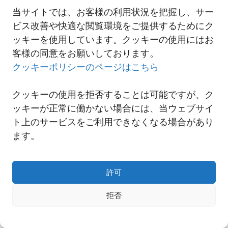
当サイトでは、お客様の利用状況を把握し、サー
ビス改善や快適な閲覧環境をご提供するためにク
一覧へ
ッキーを使用しています。クッキーの使用にはお
客様の同意をお願いしております。
クッキーポリシーのページはこちら
クッキーの使用を拒否することは可能ですが、ク
ッキーが正常に働かない場合には、当ウェブサイ
ト上のサービスをご利用できなくなる場合があり
ます。
許可
Copyright© NNR GLOBAL LOGISTICS A Div.of Nishi-Nippon Railroad Co.,Ltd.
拒否