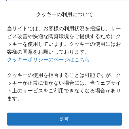
FAX:043-331-6651
クッキーの利用について
グローバルデジタル
推進部（西日本）
当サイトでは、お客様の利用状況を把握し、サー
550-0001 大阪府大阪市西区土佐堀1丁目5番11号 KDX土佐堀ビル 7階
ビス改善や快適な閲覧環境をご提供するためにク
TEL:06-7730-1059
ッキーを使用しています。クッキーの使用にはお
FAX:06-7730-1056
客様の同意をお願いしております。
クッキーポリシーのページはこちら
クッキーの使用を拒否することは可能ですが、ク
ッキーが正常に働かない場合には、当ウェブサイ
ト上のサービスをご利用できなくなる場合があり
ます。
許可