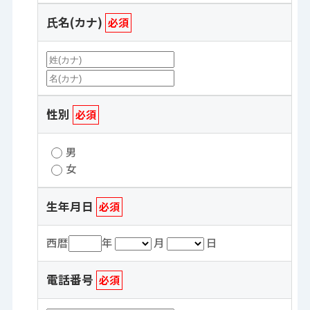
氏名(カナ)
必須
性別
必須
男
女
生年月日
必須
西暦
年
月
日
電話番号
必須