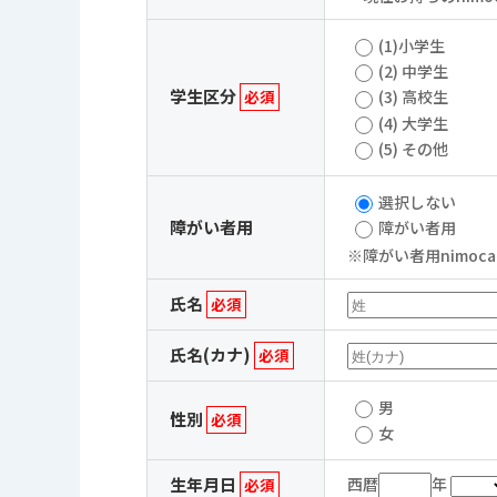
(1)小学生
(2) 中学生
学生区分
必須
(3) 高校生
(4) 大学生
(5) その他
選択しない
障がい者用
障がい者用
※障がい者用nimo
氏名
必須
氏名(カナ)
必須
男
性別
必須
女
生年月日
西暦
年
必須