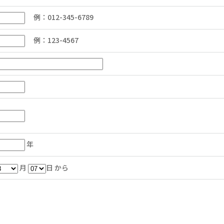
例：012-345-6789
例：123-4567
年
月
日 から