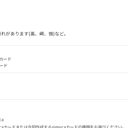
れがあります(髙、﨑、彅)など。
ルカード
カード
ca
caカードまたは今回作成するnimocaカードの種類をお選びください。