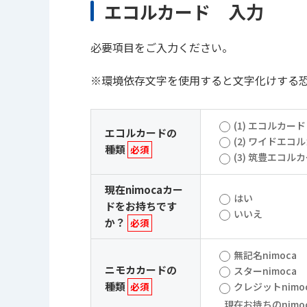
エコルカード 入力
必要項目をご入力ください。
※環境依存文字を使用すると文字化けする恐
(1) エコルカード
エコルカードの
(2) ワイドエコ
種類
必須
(3) 筑豊エコル
現在nimocaカー
はい
ドをお持ちです
いいえ
か？
必須
無記名nimoca
ニモカカードの
スターnimoca
種類
必須
クレジットnimo
現在お持ちのnimo