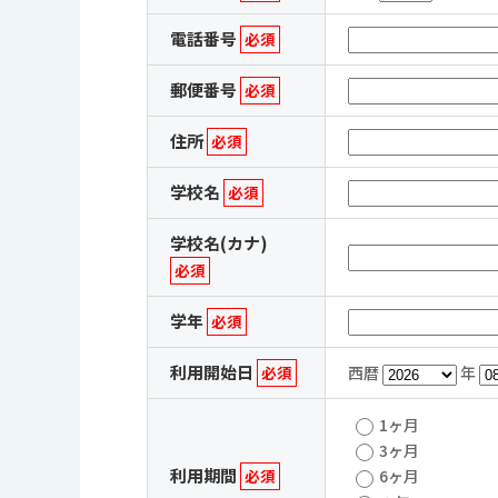
電話番号
必須
郵便番号
必須
住所
必須
学校名
必須
学校名(カナ)
必須
学年
必須
利用開始日
必須
西暦
年
1ヶ月
3ヶ月
利用期間
必須
6ヶ月