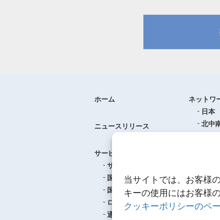
ホーム
ネットワ
日本
北中
ニュースリリース
ヨー
中華
サービス
アジ
サービスのご案内
東南
国際航空貨物輸送
当サイトでは、お客様
ロジ
国際海上貨物輸送
キーの使用にはお客様
ロジスティクス
クッキーポリシーのペ
事例紹介
通関