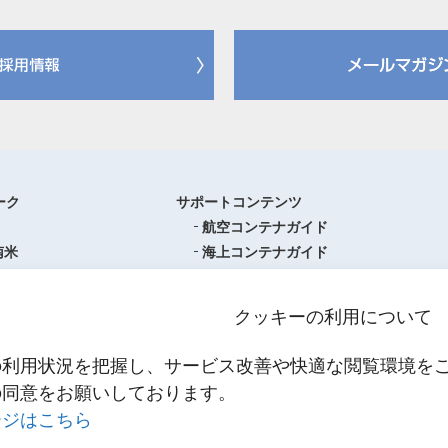
ーク
サポートコンテンツ
航空コンテナガイド
南米
海上コンテナガイド
ロッパ
書類フォーマットダウンロード
圏
単位換算ツール
クッキーの利用について
ア・オセアニア
物流関係用語集（一覧・詳細）
アジア
港・空港・都市コード
の利用状況を把握し、サービス改善や快適な閲覧環境を
スティクスセンター一覧
インコタームズ
の同意をお願いしております。
約款・掲示事項
ージはこちら
NNR PowerNET