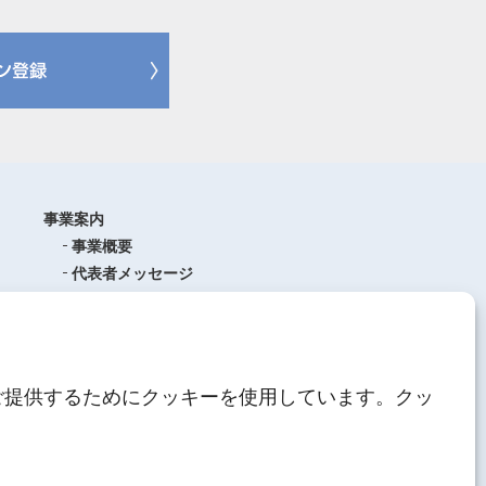
事業案内
事業概要
代表者メッセージ
沿革
品質管理
ISO9001
(品質マネジメントシステム)
ご提供するためにクッキーを使用しています。クッ
AEO制度について
中期経営計画
人材育成
にしてつグループ