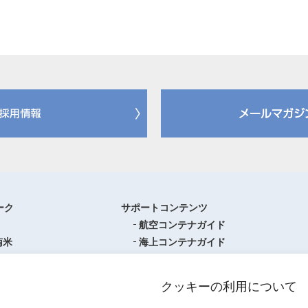
ーク
サポートコンテンツ
航空コンテナガイド
南米
海上コンテナガイド
ロッパ
書類フォーマットダウンロード
圏
単位換算ツール
クッキーの利用について
ア・オセアニア
物流関係用語集（一覧・詳細）