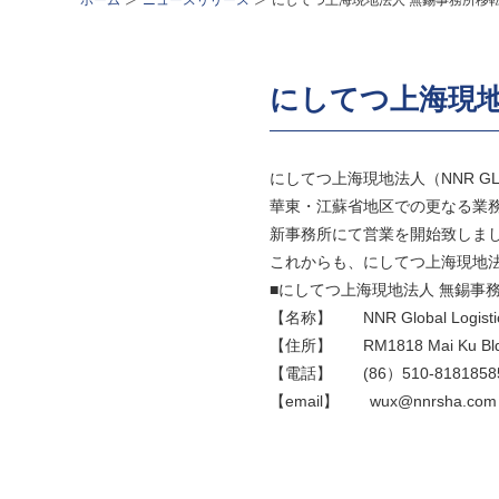
ホーム
ニュースリリース
にしてつ上海現地法人 無錫事務所移
にしてつ上海現地
にしてつ上海現地法人（NNR GLOBA
華東・江蘇省地区での更なる業務
新事務所にて営業を開始致しま
これからも、にしてつ上海現地
■にしてつ上海現地法人 無錫事
【名称】 NNR Global Logistics (S
【住所】 RM1818 Mai Ku Bldg, Cha
【電話】 (86）510-818185
【email】 wux@nnrsha.