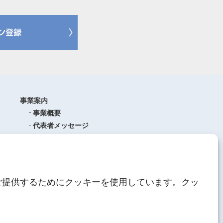
事業案内
事業概要
代表者メッセージ
沿革
品質管理
ISO9001
(品質マネジメントシステム)
ご提供するためにクッキーを使用しています。クッ
AEO制度について
中期経営計画
人材育成
にしてつグループ