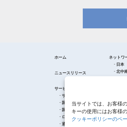
ホーム
ネットワ
日本
北中
ニュースリリース
ヨー
中華
サービス
アジ
サービスのご案内
東南
国際航空貨物輸送
当サイトでは、お客様
ロジ
国際海上貨物輸送
キーの使用にはお客様
ロジスティクス
クッキーポリシーのペ
事例紹介
通関