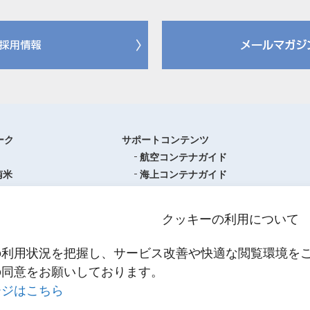
ーク
サポートコンテンツ
航空コンテナガイド
南米
海上コンテナガイド
ロッパ
書類フォーマットダウンロード
圏
単位換算ツール
クッキーの利用について
ア・オセアニア
物流関係用語集（一覧・詳細）
アジア
港・空港・都市コード
の利用状況を把握し、サービス改善や快適な閲覧環境を
スティクスセンター一覧
インコタームズ
の同意をお願いしております。
約款・掲示事項
ージはこちら
NNR PowerNET