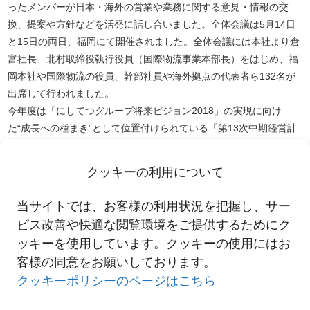
ったメンバーが日本・海外の営業や業務に関する意見・情報の交
換、提案や方針などを活発に話し合いました。全体会議は5月14日
と15日の両日、福岡にて開催されました。全体会議には本社より倉
富社長、北村取締役執行役員（国際物流事業本部長）をはじめ、福
岡本社や国際物流の役員、幹部社員や海外拠点の代表者ら132名が
出席して行われました。
今年度は「にしてつグループ将来ビジョン2018」の実現に向け
た“成長への種まき”として位置付けられている「第13次中期経営計
画」の最終年度です。第13次中計の最終目標を達成し、将来ビジョ
ン2018の実現につながる第14次中期経営計画を策定できる2015年
クッキーの利用について
度にするため、国際物流事業本部および海外グループ各社の更なる
躍進を目指し、西鉄グループとしての結束を一層深める有意義な会
当サイトでは、お客様の利用状況を把握し、サー
議となりました。
ビス改善や快適な閲覧環境をご提供するためにク
ッキーを使用しています。クッキーの使用にはお
客様の同意をお願いしております。
一覧へ
クッキーポリシーのページはこちら