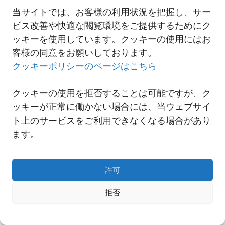
当サイトでは、お客様の利用状況を把握し、サー
ビス改善や快適な閲覧環境をご提供するためにク
一覧へ
ッキーを使用しています。クッキーの使用にはお
客様の同意をお願いしております。
クッキーポリシーのページはこちら
クッキーの使用を拒否することは可能ですが、ク
ッキーが正常に働かない場合には、当ウェブサイ
ト上のサービスをご利用できなくなる場合があり
ます。
許可
Copyright© NNR GLOBAL LOGISTICS A Div.of Nishi-Nippon Railroad Co.,Ltd.
拒否