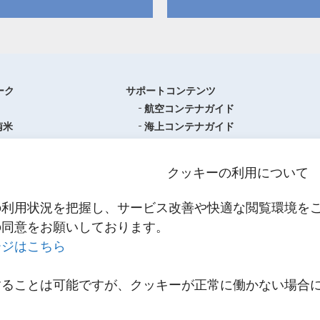
ーク
サポートコンテンツ
航空コンテナガイド
南米
海上コンテナガイド
ロッパ
書類フォーマットダウンロード
圏
単位換算ツール
クッキーの利用について
ア・オセアニア
物流関係用語集（一覧・詳細）
アジア
港・空港・都市コード
の利用状況を把握し、サービス改善や快適な閲覧環境を
スティクスセンター一覧
インコタームズ
の同意をお願いしております。
約款・掲示事項
ージはこちら
NNR PowerNET
お問い合わせ
輸送
することは可能ですが、クッキーが正常に働かない場合
メールマガジン登録
輸送
。
リンク
スティクス