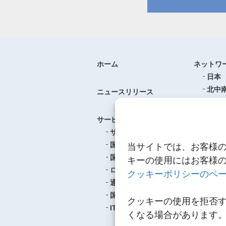
ホーム
ネットワ
日本
北中
ニュースリリース
ヨー
中華
サービス
アジ
サービスのご案内
東南
国際航空貨物輸送
当サイトでは、お客様
ロジ
国際海上貨物輸送
キーの使用にはお客様
ロジスティクス
クッキーポリシーのペ
事例紹介
通関
航空
国内輸送・梱包
クッキーの使用を拒否
海上
IT
くなる場合があります
ロジ