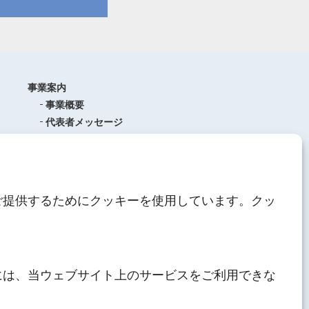
事業案内
事業概要
代表者メッセージ
沿革
品質管理
ISO9001
(品質マネジメントシステム)
ご提供するためにクッキーを使用しています。クッ
AEO制度について
中期経営計画
人材育成
にしてつグループ
サステナブル経営
には、当ウェブサイト上のサービスをご利用できな
その他