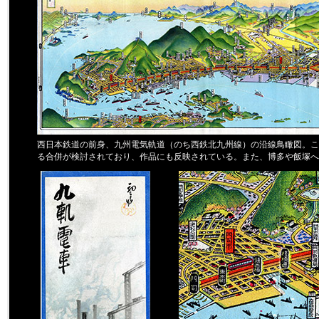
西日本鉄道の前身、九州電気軌道（のち西鉄北九州線）の沿線鳥瞰図。こ
る合併が検討されており、作品にも反映されている。また、博多や飯塚へ