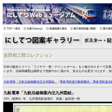
吉田初三郎コレクション
日本の観光イメージ「フジヤマ・桜・ゲイシャガール」を１枚のポスターで定着
います。沿線鳥瞰図は細部まで色鮮やかに描かれ、見るものを惹きつけます。吉
九軌電車「九軌沿線御案内北九州図絵」
/
博多湾鉄道汽船御案内「博多湾鉄道沿
九軌電車「九軌沿線御案内北九州図絵」
1931（昭和6）年 九州電気軌道発行 所蔵：益田啓一郎