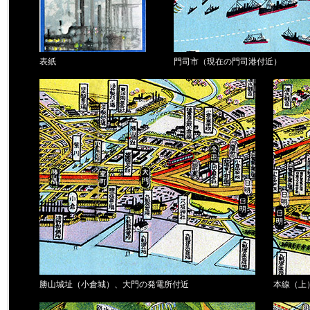
表紙
門司市（現在の門司港付近）
勝山城址（小倉城）、大門の発電所付近
本線（上