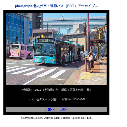
photograph 北九州市・連節バス（BRT）アーカイブス
小倉駅前 2019（令和元）年 所蔵：西日本鉄道（株）
（メルセデスベンツ製） 写真No. NGKW008
←前へ
→次へ
Copyright(C) 2000-2019 by Nishi-Nippon Railroad Co., Ltd.