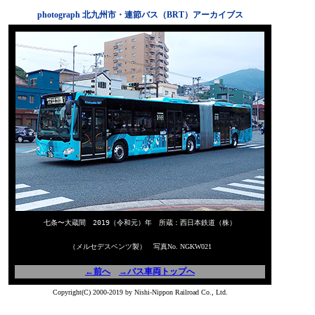
photograph 北九州市・連節バス（BRT）アーカイブス
七条〜大蔵間
2019（令和元）年 所蔵：西日本鉄道（株）
（メルセデスベンツ製） 写真No. NGKW021
←前へ
→バス車両トップへ
Copyright(C) 2000-2019 by Nishi-Nippon Railroad Co., Ltd.