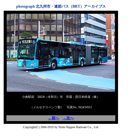
photograph 北九州市・連節バス（BRT）アーカイブス
小倉駅前 2019（令和元）年 所蔵：西日本鉄道（株）
（メルセデスベンツ製） 写真No. NGKW012
←前へ
→次へ
Copyright(C) 2000-2019 by Nishi-Nippon Railroad Co., Ltd.