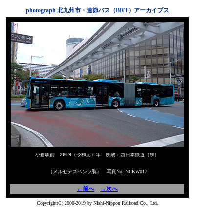
photograph 北九州市・連節バス（BRT）アーカイブス
小倉駅前 2019（令和元）年 所蔵：西日本鉄道（株）
（メルセデスベンツ製） 写真No. NGKW017
←前へ
→次へ
Copyright(C) 2000-2019 by Nishi-Nippon Railroad Co., Ltd.